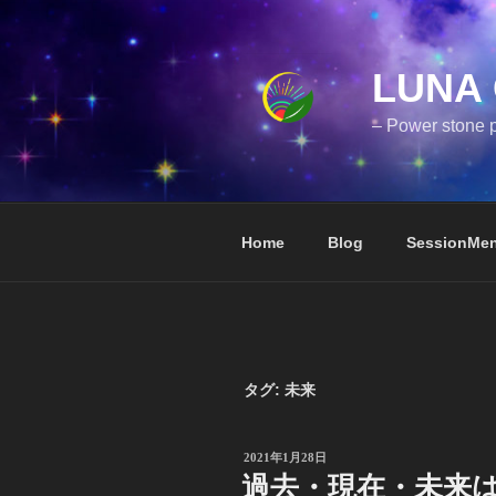
コ
ン
テ
LUNA 
ン
ツ
– Power stone p
へ
ス
キ
ッ
Home
Blog
SessionMe
プ
タグ:
未来
投
2021年1月28日
稿
過去・現在・未来
日: