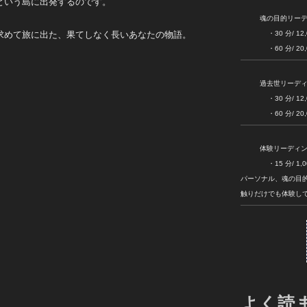
という島に出発するのです。
魂の目的リー
・30 分/ 12,000
求めて旅に出た、果てしなく長いあなたの物語。
・60 分/ 20,000
過去世リーデ
・30 分/ 12,000
・60 分/ 20,000
体験リーディ
・15 分/ 1,00
パーソナル、魂の目
触りだけでも体験し
よく読