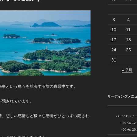
3
4
10
11
17
18
24
25
31
« 7月
来事という島々を航海する旅の真最中です。
リーディングメニ
が隠されています。
情、悲しい感情など様々な感情がひとつずつ隠され
パーソナルリ
・30 分/ 12,000
・60 分/ 20,000