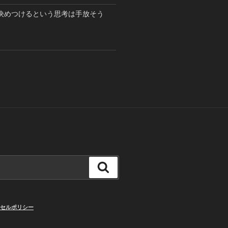
決めつけるという思考は手放そう
検
索
セルポリシー