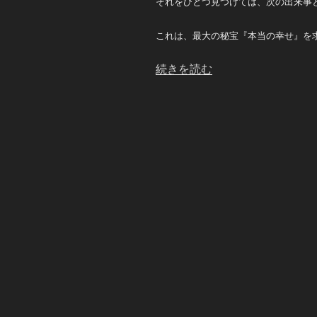
それをひとつ見つけては、次の出来事
これは、最大の秘宝『本当の幸せ』を
“過
続きを読む
去・
現
在・
未
来
は
同
時
に
動
く”
の