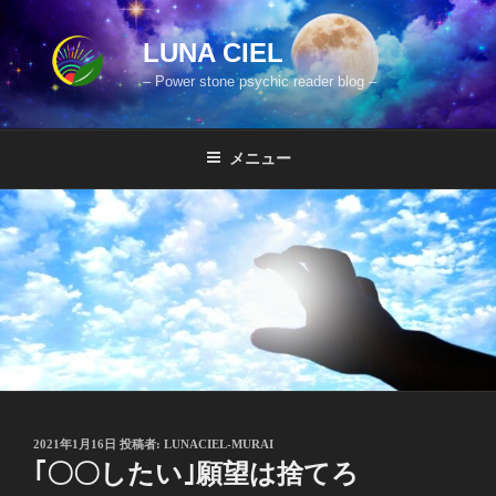
コ
ン
LUNA CIEL
テ
– Power stone psychic reader blog –
ン
ツ
へ
メニュー
ス
キ
ッ
プ
投
2021年1月16日
投稿者:
LUNACIEL-MURAI
稿
｢〇〇したい｣願望は捨てろ
日: