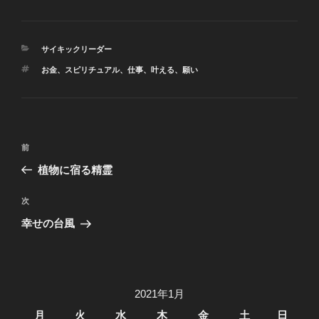
カ
サイキックリーダー
テ
タ
お金
、
スピリチュアル
、
仕事
、
叶える
、
願い
ゴ
グ
リ
ー
投
前
前
稿
の
植物に宿る精霊
ナ
投
ビ
稿
次
次
ゲ
の
幸せの台風
投
ー
稿
シ
ョ
2021年1月
ン
月
火
水
木
金
土
日