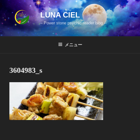
コ
ン
LUNA CIEL
テ
– Power stone psychic reader blog –
ン
ツ
へ
メニュー
ス
キ
ッ
3604983_s
プ