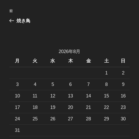
投
前
前
稿
の
焼き鳥
ナ
投
ビ
稿
ゲ
ー
2026年8月
シ
月
火
水
木
金
土
日
ョ
1
2
ン
3
4
5
6
7
8
9
10
11
12
13
14
15
16
17
18
19
20
21
22
23
24
25
26
27
28
29
30
31