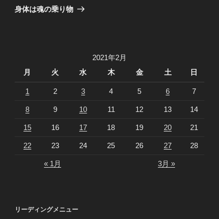
ゲ
の
身体は魂の乗り物
投
ー
稿
シ
ョ
2021年2月
ン
月
火
水
木
金
土
日
1
2
3
4
5
6
7
8
9
10
11
12
13
14
15
16
17
18
19
20
21
22
23
24
25
26
27
28
« 1月
3月 »
リーディングメニュー