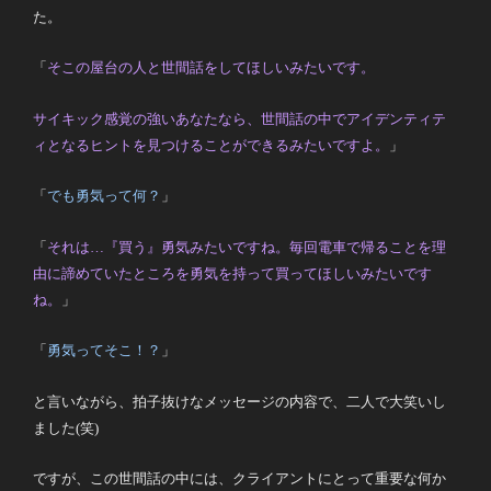
た。
「
そこの屋台の人と世間話をしてほしいみたいです。
サイキック感覚の強いあなたなら、世間話の中でアイデンティテ
ィとなるヒントを見つけることができるみたいですよ。
」
「
でも勇気って何？
」
「
それは…『買う』勇気みたいですね。毎回電車で帰ることを理
由に諦めていたところを勇気を持って買ってほしいみたいです
ね。
」
「
勇気ってそこ！？
」
と言いながら、拍子抜けなメッセージの内容で、二人で大笑いし
ました(笑)
ですが、この世間話の中には、クライアントにとって重要な何か