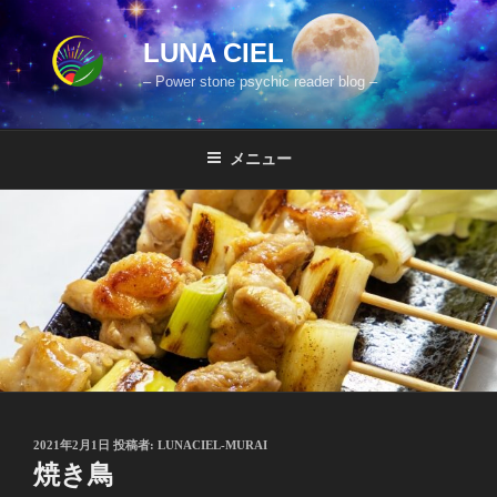
コ
ン
LUNA CIEL
テ
– Power stone psychic reader blog –
ン
ツ
へ
メニュー
ス
キ
ッ
プ
投
2021年2月1日
投稿者:
LUNACIEL-MURAI
稿
焼き鳥
日: