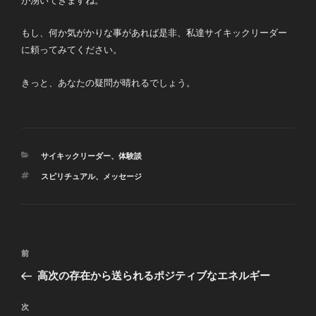
が湧いてきますね。
もし、何か気がかりな事があれば是非、私達サイキックリーダー
に頼ってみてください。
きっと、あなたの疑問が晴れるでしょう。
カ
サイキックリーダー
、
体験談
テ
タ
スピリチュアル
、
メッセージ
ゴ
グ
リ
ー
投
前
前
稿
の
高次の存在から送られるポジティブなエネルギー
ナ
投
ビ
稿
次
次