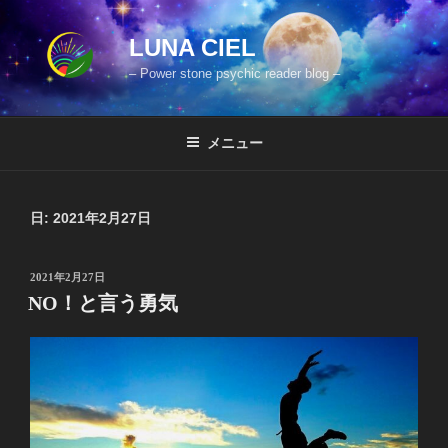
コ
ン
LUNA CIEL
テ
– Power stone psychic reader blog –
ン
ツ
へ
メニュー
ス
キ
ッ
日:
2021年2月27日
プ
投
2021年2月27日
稿
NO！と言う勇気
日: