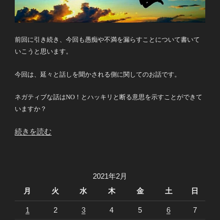
前回に引き続き、今回も愚痴や不満を漏らすことについて書いて
いこうと思います。
今回は、延々と話しを聞かされる側に関してのお話です。
ネガティブな話はNO！とハッキリと断る意思を示すことができて
いますか？
“NO！
続きを読む
と
言
う
2021年2月
勇
気”
月
火
水
木
金
土
日
の
1
2
3
4
5
6
7