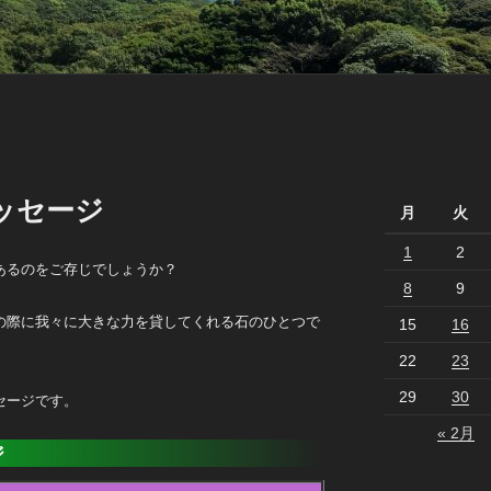
ッセージ
月
火
1
2
あるのをご存じでしょうか？
8
9
の際に我々に大きな力を貸してくれる石のひとつで
15
16
22
23
29
30
セージです。
« 2月
ジ