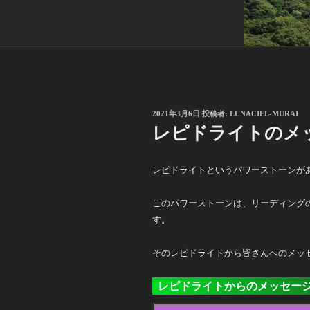
投
2021年3月6日
投稿者:
LUNACIEL-MURAI
稿
レピドライトのメ
日:
レピドライトというパワーストーンが
このパワーストーンは、リーディング
す。
そのレピドライトから皆さんへのメッ
レピドライトからのメッセー