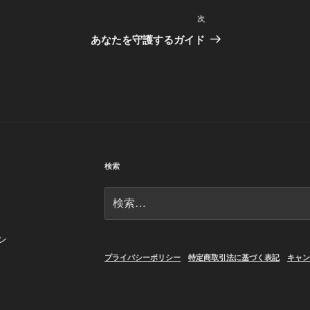
次
次
の
あなたを守護するガイド
投
稿
検索
検
索:
ン
プライバシーポリシー
特定商取引法に基づく表記
キャン