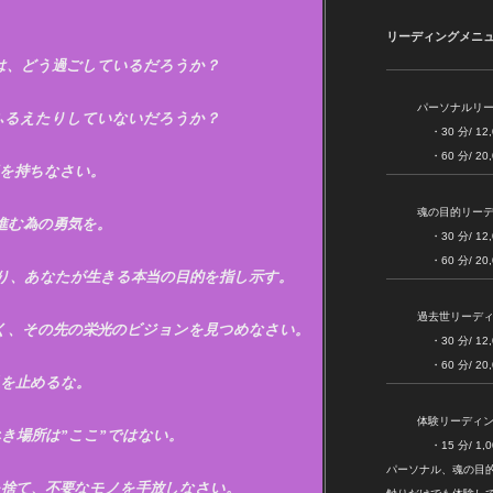
リーディングメニ
は、どう過ごしているだろうか？
パーソナルリ
ふるえたりしていないだろうか？
・30 分/ 12,000
・60 分/ 20,000
気を持ちなさい。
魂の目的リー
進む為の勇気を。
・30 分/ 12,000
・60 分/ 20,000
り、あなたが生きる本当の目的を指し示す。
過去世リーデ
く、その先の栄光のビジョンを見つめなさい。
・30 分/ 12,000
・60 分/ 20,000
足を止めるな。
体験リーディ
き場所は”ここ”ではない。
・15 分/ 1,00
パーソナル、魂の目
を捨て、不要なモノを手放しなさい。