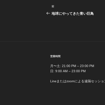
投
前
前
稿
の
地球にやってきた青い巨鳥
投
ナ
稿
ビ
ゲ
ー
シ
営業時間
ョ
月〜土: 21:00 PM – 23:00 PM
ン
日: 9:00 AM – 23:00 PM
Lineまたはzoomによる遠隔セッショ