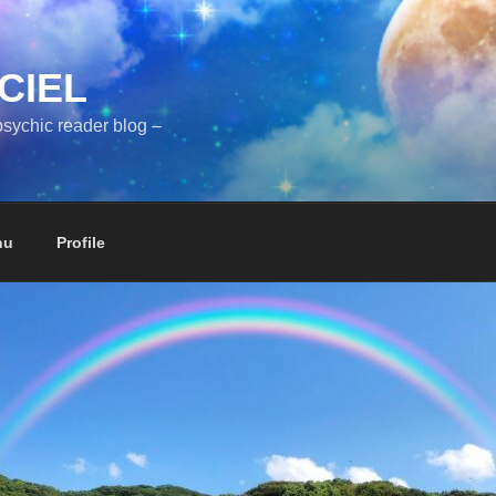
CIEL
sychic reader blog –
nu
Profile