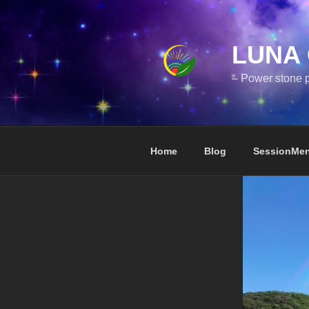
コ
ン
テ
LUNA 
ン
ツ
– Power stone p
へ
ス
キ
ッ
Home
Blog
SessionMe
プ