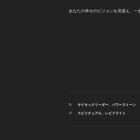
あなたの幸せのビジョンを見据え、一
カ
サイキックリーダー
、
パワーストーン
テ
タ
スピリチュアル
、
レピドライト
ゴ
グ
リ
ー