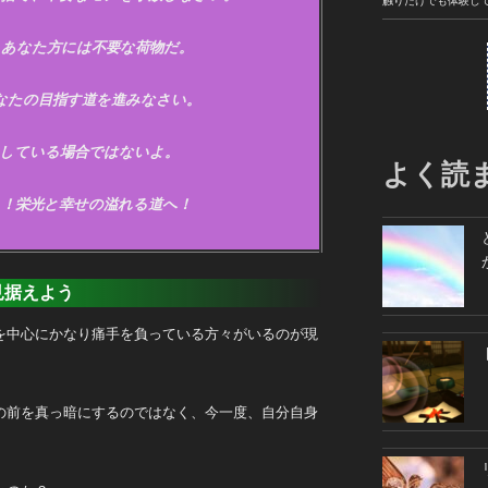
触りだけでも体験し
、あなた方には不要な荷物だ。
なたの目指す道を進みなさい。
している場合ではないよ。
よく読
！！栄光と幸せの溢れる道へ！
見据えよう
を中心にかなり痛手を負っている方々がいるのが現
の前を真っ暗にするのではなく、今一度、自分自身