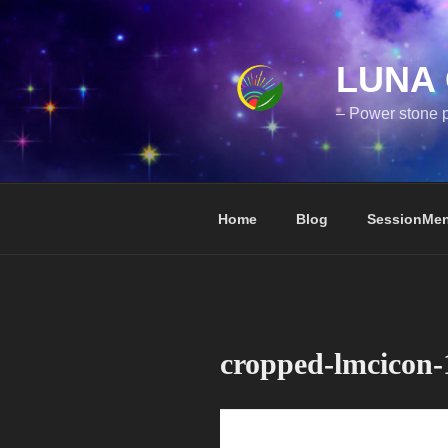
コ
ン
テ
LUNA 
ン
ツ
– Power stone p
へ
ス
キ
ッ
Home
Blog
SessionMe
プ
cropped-lmcicon-