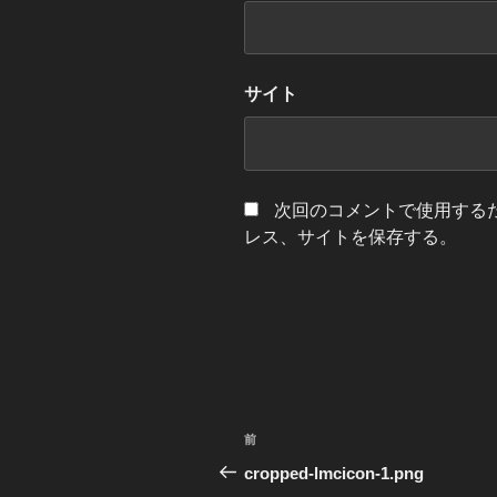
サイト
次回のコメントで使用する
レス、サイトを保存する。
投
前
前
稿
の
cropped-lmcicon-1.png
投