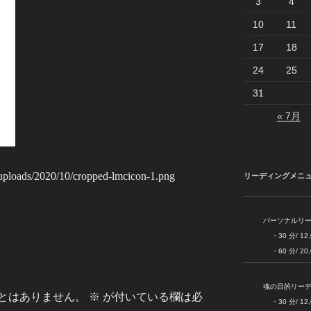
3
4
10
11
17
18
24
25
31
« 7月
t/uploads/2020/10/cropped-lmcicon-1.png
リーディングメニ
パーソナルリ
・30 分/ 12,000
・60 分/ 20,000
魂の目的リー
とはありません。
※
が付いている欄は必
・30 分/ 12,000