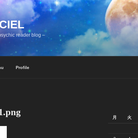
CIEL
sychic reader blog –
nu
Profile
1.png
月
火