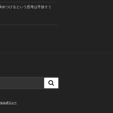
決めつけるという思考は手放そう
検
索
セルポリシー