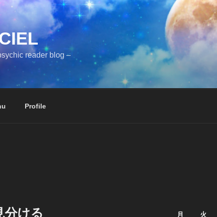
CIEL
sychic reader blog –
nu
Profile
見分ける
月
火