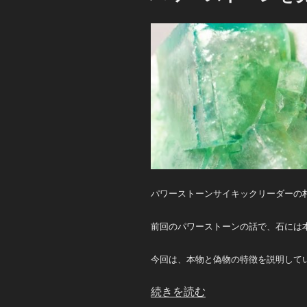
パワーストーンサイキックリーダーの
前回のパワーストーンの話で、石には
今回は、本物と偽物の特徴を説明して
“パ
続きを読む