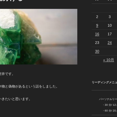
2
3
9
10
16
17
23
24
30
« 10月
村井です。
リーディングメニ
本物と偽物があるという話をしました。
いきたいと思います。
パーソナルリ
・30 分/ 12,000
・60 分/ 20,000