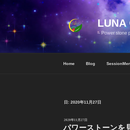
コ
ン
テ
LUNA 
ン
ツ
– Power stone p
へ
ス
キ
ッ
Home
Blog
SessionMe
プ
日:
2020年11月27日
投
2020年11月27日
稿
パワーストーンを
日: