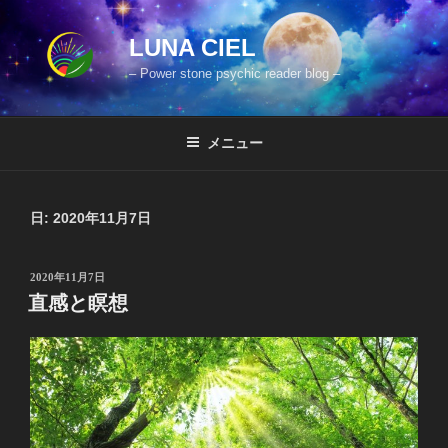
コ
ン
LUNA CIEL
テ
– Power stone psychic reader blog –
ン
ツ
へ
メニュー
ス
キ
ッ
日:
2020年11月7日
プ
投
2020年11月7日
稿
直感と瞑想
日: