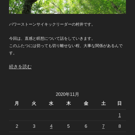
パワーストーンサイキックリーダーの村井です。
今回は、直感と瞑想について話をしていきます。
このふたつには切っても切り離せない程、大事な関係があるんで
す。
“直
続きを読む
感
と
瞑
2020年11月
想”
の
月
火
水
木
金
土
日
1
2
3
4
5
6
7
8