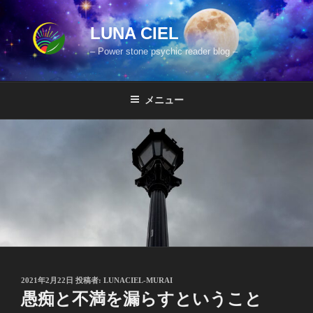
コ
ン
LUNA CIEL
テ
– Power stone psychic reader blog –
ン
ツ
へ
メニュー
ス
キ
ッ
プ
投
2021年2月22日
投稿者:
LUNACIEL-MURAI
稿
愚痴と不満を漏らすということ
日: