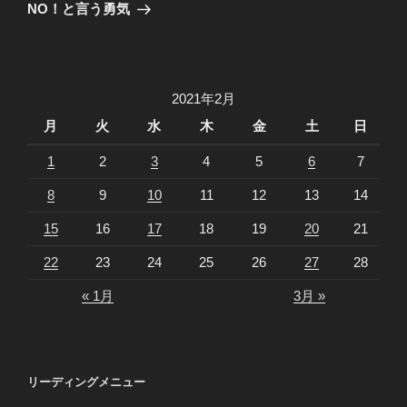
ゲ
の
NO！と言う勇気
投
ー
稿
シ
ョ
2021年2月
ン
月
火
水
木
金
土
日
1
2
3
4
5
6
7
8
9
10
11
12
13
14
15
16
17
18
19
20
21
22
23
24
25
26
27
28
« 1月
3月 »
リーディングメニュー