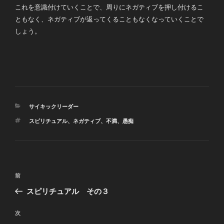
これを意識付けていくことで、周りにネガティブを押し付けるこ
ともなく、ネガティブが返ってくることもなくなっていくことで
しょう。
カ
サイキックリーダー
テ
タ
スピリチュアル
、
ネガティブ
、
不満
、
愚痴
ゴ
グ
リ
ー
投
前
前
稿
の
スピリチュアル その３
ナ
投
ビ
稿
次
次